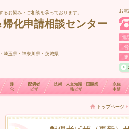
お電
するお悩み・ご相談を承っております。
＆帰化申請相談センター
電
営
・埼玉県・神奈川県・茨城県
定
室
帰
配偶者
技術・人文知識・国際業
永住
化
ビザ
務ビザ
申請
トップページ