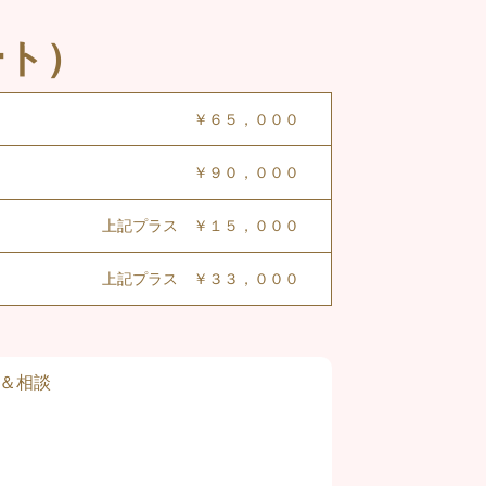
ート）
￥６５，０００
￥９０，０００
上記プラス ￥１５，０００
上記プラス ￥３３，０００
＆相談