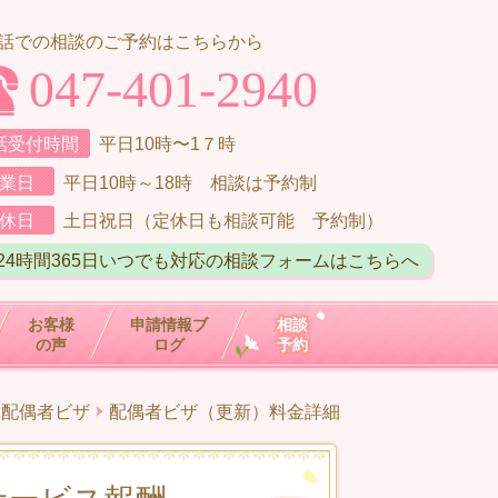
話での相談のご予約はこちらから
047-401-2940
話受付時間
平日10時〜1７時
業日
平日10時～18時 相談は予約制
休日
土日祝日（定休日も相談可能 予約制）
24時間365日いつでも対応の相談フォームはこちらへ
お客様
申請情報ブ
相談
の声
ログ
予約
配偶者ビザ
配偶者ビザ（更新）料金詳細